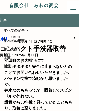
有限会社 あわの商会
記事
すべての記事
awano
すべての記事
2024年10月10日
読了時間: 1分
コンパクト手洗器取替
施工実績
更新日：
2025年6月11日
工事
池田町のお客様宅にて
修理
水がポタポタと完全に止まらないとの
ことでお問い合わせいただきました。
パッキン交換で済むかと思いました
が、
井水なのもあってか、固着してスピン
ドルが外れない。
設置から30年近く経っていたこともあ
り、取替に至りました。